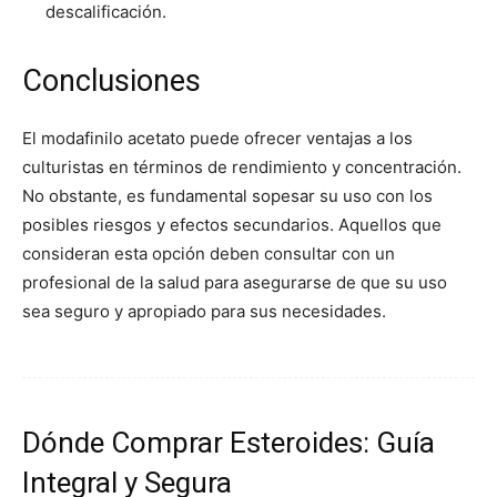
descalificación.
Conclusiones
El modafinilo acetato puede ofrecer ventajas a los
culturistas en términos de rendimiento y concentración.
No obstante, es fundamental sopesar su uso con los
posibles riesgos y efectos secundarios. Aquellos que
consideran esta opción deben consultar con un
profesional de la salud para asegurarse de que su uso
sea seguro y apropiado para sus necesidades.
Dónde Comprar Esteroides: Guía
Integral y Segura