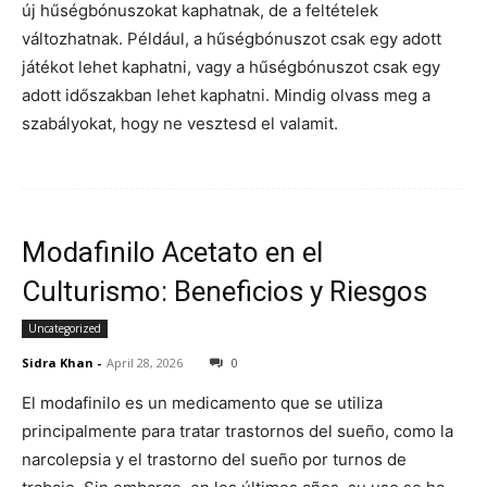
új hűségbónuszokat kaphatnak, de a feltételek
változhatnak. Például, a hűségbónuszot csak egy adott
játékot lehet kaphatni, vagy a hűségbónuszot csak egy
adott időszakban lehet kaphatni. Mindig olvass meg a
szabályokat, hogy ne vesztesd el valamit.
Modafinilo Acetato en el
Culturismo: Beneficios y Riesgos
Uncategorized
Sidra Khan
-
April 28, 2026
0
El modafinilo es un medicamento que se utiliza
principalmente para tratar trastornos del sueño, como la
narcolepsia y el trastorno del sueño por turnos de