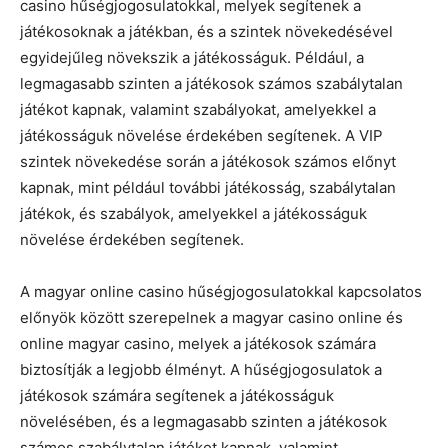
casino hűségjogosulatokkal, melyek segítenek a
játékosoknak a játékban, és a szintek növekedésével
egyidejűleg növekszik a játékosságuk. Például, a
legmagasabb szinten a játékosok számos szabálytalan
játékot kapnak, valamint szabályokat, amelyekkel a
játékosságuk növelése érdekében segítenek. A VIP
szintek növekedése során a játékosok számos előnyt
kapnak, mint például további játékosság, szabálytalan
játékok, és szabályok, amelyekkel a játékosságuk
növelése érdekében segítenek.
A magyar online casino hűségjogosulatokkal kapcsolatos
előnyök között szerepelnek a magyar casino online és
online magyar casino, melyek a játékosok számára
biztosítják a legjobb élményt. A hűségjogosulatok a
játékosok számára segítenek a játékosságuk
növelésében, és a legmagasabb szinten a játékosok
számos szabálytalan játékot kapnak, valamint