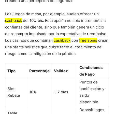
creando una percepción de seguridad.
Los juegos de mesa, por ejemplo, suelen ofrecer un
cashback
del 10% bis. Esta opción no solo incrementa la
confianza del cliente, sino que también genera un ciclo
de recompra impulsado por la expectativa de reembolso.
Los casinos que combinan
cashback
con
free spins
crean
una oferta holística que cubre tanto el crecimiento del
riesgo como la mitigación de la pérdida.
Condiciones
Tipo
Porcentaje
Validez
de Pago
Puntos de
Slot
bonificación y
10%
1-7 días
Rebate
saldo
disponible
Deposit logos
Table