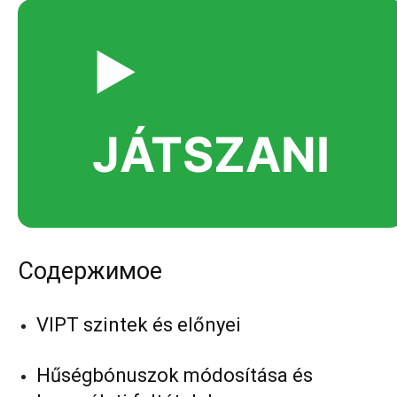
▶️
JÁTSZANI
Содержимое
VIPT szintek és előnyei
Hűségbónuszok módosítása és