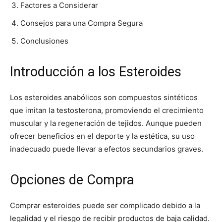
Factores a Considerar
Consejos para una Compra Segura
Conclusiones
Introducción a los Esteroides
Los esteroides anabólicos son compuestos sintéticos
que imitan la testosterona, promoviendo el crecimiento
muscular y la regeneración de tejidos. Aunque pueden
ofrecer beneficios en el deporte y la estética, su uso
inadecuado puede llevar a efectos secundarios graves.
Opciones de Compra
Comprar esteroides puede ser complicado debido a la
legalidad y el riesgo de recibir productos de baja calidad.