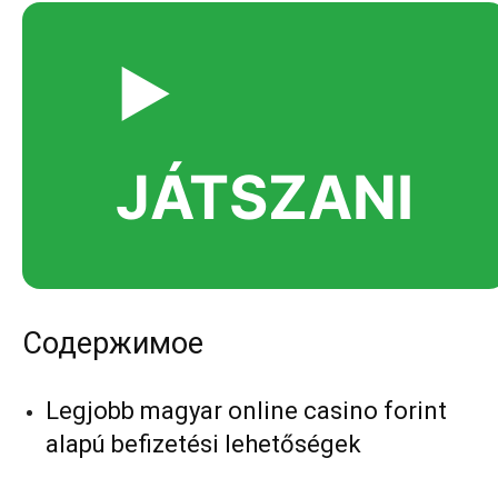
▶️
JÁTSZANI
Содержимое
Legjobb magyar online casino forint
alapú befizetési lehetőségek