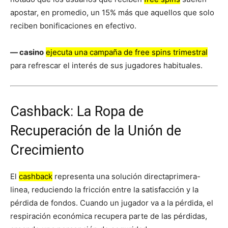
apostar, en promedio, un 15% más que aquellos que solo
reciben bonificaciones en efectivo.
— casino
ejecuta una campaña de free spins trimestral
para refrescar el interés de sus jugadores habituales.
Cashback: La Ropa de
Recuperación de la Unión de
Crecimiento
El
cashback
representa una solución directaprimera-
linea, reduciendo la fricción entre la satisfacción y la
pérdida de fondos. Cuando un jugador va a la pérdida, el
respiración económica recupera parte de las pérdidas,