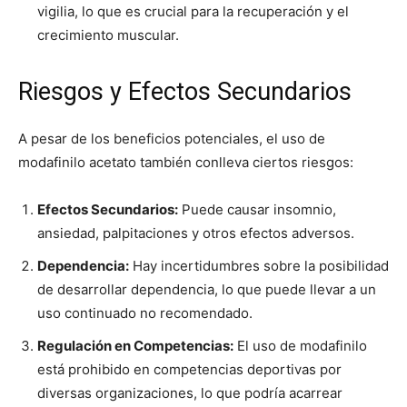
vigilia, lo que es crucial para la recuperación y el
crecimiento muscular.
Riesgos y Efectos Secundarios
A pesar de los beneficios potenciales, el uso de
modafinilo acetato también conlleva ciertos riesgos:
Efectos Secundarios:
Puede causar insomnio,
ansiedad, palpitaciones y otros efectos adversos.
Dependencia:
Hay incertidumbres sobre la posibilidad
de desarrollar dependencia, lo que puede llevar a un
uso continuado no recomendado.
Regulación en Competencias:
El uso de modafinilo
está prohibido en competencias deportivas por
diversas organizaciones, lo que podría acarrear