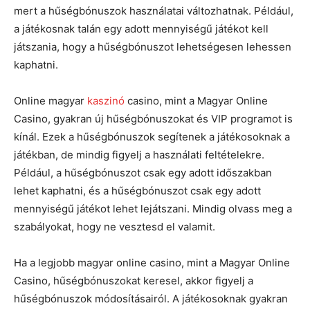
mert a hűségbónuszok használatai változhatnak. Például,
a játékosnak talán egy adott mennyiségű játékot kell
játszania, hogy a hűségbónuszot lehetségesen lehessen
kaphatni.
Online magyar
kaszinó
casino, mint a Magyar Online
Casino, gyakran új hűségbónuszokat és VIP programot is
kínál. Ezek a hűségbónuszok segítenek a játékosoknak a
játékban, de mindig figyelj a használati feltételekre.
Például, a hűségbónuszot csak egy adott időszakban
lehet kaphatni, és a hűségbónuszot csak egy adott
mennyiségű játékot lehet lejátszani. Mindig olvass meg a
szabályokat, hogy ne vesztesd el valamit.
Ha a legjobb magyar online casino, mint a Magyar Online
Casino, hűségbónuszokat keresel, akkor figyelj a
hűségbónuszok módosításairól. A játékosoknak gyakran