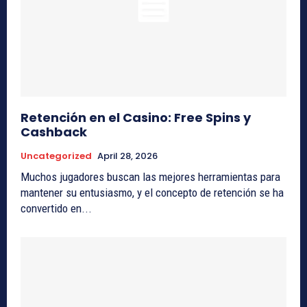
Retención en el Casino: Free Spins y
Cashback
Uncategorized
April 28, 2026
Muchos jugadores buscan las mejores herramientas para
mantener su entusiasmo, y el concepto de retención se ha
convertido en...