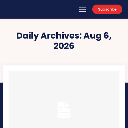
Subscribe
Daily Archives: Aug 6,
2026