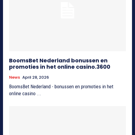
BoomsBet Nederland bonussen en
promoties in het online casino.3600
News
April 28, 2026
BoomsBet Nederland - bonussen en promoties in het
online casino ...