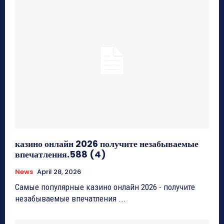
казино онлайн 2026 получите незабываемые
впечатления.588 (4)
News
April 28, 2026
Самые популярные казино онлайн 2026 - получите
незабываемые впечатления ...