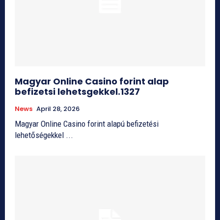
Magyar Online Casino forint alap
befizetsi lehetsgekkel.1327
News
April 28, 2026
Magyar Online Casino forint alapú befizetési
lehetőségekkel ...