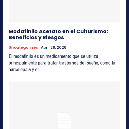
Modafinilo Acetato en el Culturismo:
Beneficios y Riesgos
Uncategorized
April 28, 2026
El modafinilo es un medicamento que se utiliza
principalmente para tratar trastornos del sueño, como la
narcolepsia y el...