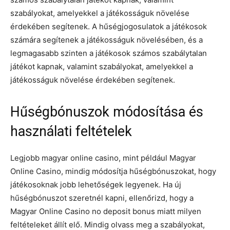
szabályokat, amelyekkel a játékosságuk növelése
érdekében segítenek. A hűségjogosulatok a játékosok
számára segítenek a játékosságuk növelésében, és a
legmagasabb szinten a játékosok számos szabálytalan
játékot kapnak, valamint szabályokat, amelyekkel a
játékosságuk növelése érdekében segítenek.
Hűségbónuszok módosítása és
használati feltételek
Legjobb magyar online casino, mint például Magyar
Online Casino, mindig módosítja hűségbónuszokat, hogy
játékosoknak jobb lehetőségek legyenek. Ha új
hűségbónuszot szeretnél kapni, ellenőrizd, hogy a
Magyar Online Casino no deposit bonus miatt milyen
feltételeket állít elő. Mindig olvass meg a szabályokat,