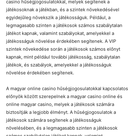
casino hűségjogosulatokkal, melyek segítenek a
játékosoknak a játékban, és a szintek növekedésével
egyidejűleg növekszik a játékosságuk. Például, a
legmagasabb szinten a játékosok számos szabálytalan
játékot kapnak, valamint szabályokat, amelyekkel a
játékosságuk növelése érdekében segítenek. A VIP
szintek növekedése során a játékosok számos előnyt
kapnak, mint például további játékosság, szabálytalan
játékok, és szabályok, amelyekkel a játékosságuk
növelése érdekében segítenek.
A magyar online casino hűségjogosulatokkal kapcsolatos
előnyök között szerepelnek a magyar casino online és
online magyar casino, melyek a játékosok számára
biztosítják a legjobb élményt. A hűségjogosulatok a
játékosok számára segítenek a játékosságuk
növelésében, és a legmagasabb szinten a játékosok
számos szabálytalan játékot kapnak, valamint