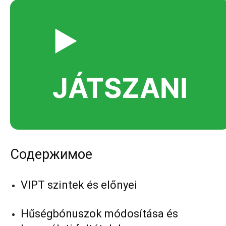
▶️
JÁTSZANI
Содержимое
VIPT szintek és előnyei
Hűségbónuszok módosítása és