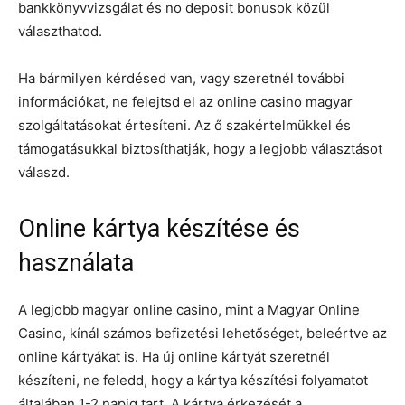
bankkönyvvizsgálat és no deposit bonusok közül
választhatod.
Ha bármilyen kérdésed van, vagy szeretnél további
információkat, ne felejtsd el az online casino magyar
szolgáltatásokat értesíteni. Az ő szakértelmükkel és
támogatásukkal biztosíthatják, hogy a legjobb választásot
válaszd.
Online kártya készítése és
használata
A legjobb magyar online casino, mint a Magyar Online
Casino, kínál számos befizetési lehetőséget, beleértve az
online kártyákat is. Ha új online kártyát szeretnél
készíteni, ne feledd, hogy a kártya készítési folyamatot
általában 1-2 napig tart. A kártya érkezését a