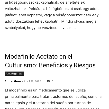
új hűségbónuszokat kaphatnak, de a feltételek
változhatnak. Például, a hűségbónuszot csak egy adott
játékot lehet kaphatni, vagy a hűségbónuszot csak egy
adott időszakban lehet kaphatni. Mindig olvass meg a
szabályokat, hogy ne vesztesd el valamit.
Modafinilo Acetato en el
Culturismo: Beneficios y Riesgos
Uncategorized
Sidra Khan
-
April 28, 2026
0
El modafinilo es un medicamento que se utiliza
principalmente para tratar trastornos del sueño, como la
narcolepsia y el trastorno del sueño por turnos de