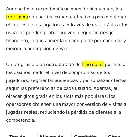
Aunque los ofrecen bonificaciones de bienvenida, los
free spins
son particularmente efectivos para mantener
el interés de los jugadores. A través de esta práctica, los
usuarios pueden probar nuevos juegos sin riesgo
financiero, lo que aumenta su tiempo de permanencia y
mejora la percepción de valor.
Un programa bien estructurado de
free spins
permite a
los casinos medir el nivel de compromiso de los
jugadores, segmentar audiencias y personalizar ofertas
según las preferencias de cada usuario. Además, al
ofrecer giros gratis en los slots más populares, los
operadores obtienen una mayor conversión de visitas a
jugadas reales, reduciendo la pérdida de clientes a la
competencia.
Tipo de
Mínimo de
Condición
Giros