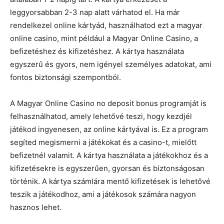
leggyorsabban 2-3 nap alatt várhatod el. Ha már
rendelkezel online kártyád, használhatod ezt a magyar
online casino, mint például a Magyar Online Casino, a
befizetéshez és kifizetéshez. A kártya használata
egyszerű és gyors, nem igényel személyes adatokat, ami
fontos biztonsági szempontból.
A Magyar Online Casino no deposit bonus programját is
felhasználhatod, amely lehetővé teszi, hogy kezdjél
játékod ingyenesen, az online kártyával is. Ez a program
segíted megismerni a játékokat és a casino-t, mielőtt
befizetnél valamit. A kártya használata a játékokhoz és a
kifizetésekre is egyszerűen, gyorsan és biztonságosan
történik. A kártya számlára mentő kifizetések is lehetővé
teszik a játékodhoz, ami a játékosok számára nagyon
hasznos lehet.