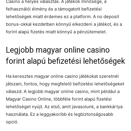
Casino a helyes választás. A játékok minősége, a
felhasználói élmény és a támogatott befizetési
lehetőségek miatt érdemes ez a platform. A no deposit
bonus-okkal kezdetben könnyű elkezdeni a játékot, és a
forint alapú fizetés miatt könnyű a pénzütemelet.
Legjobb magyar online casino
forint alapú befizetési lehetőségek
Ha keresztes magyar online casino játékokat szeretnél
játszani, fontos, hogy megfelelő befizetési lehetőségeket
válaszd. A legjobb magyar online casino, mint például a
Magyar Casino Online, többféle forint alapú fizetési
lehetőséget nyújt. Az első, amit javasolunk, a bankkártya
használata. Ez a leggyakoribb és legbiztonságosabb
opció.