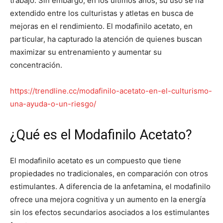
trabajo. Sin embargo, en los últimos años, su uso se ha
extendido entre los culturistas y atletas en busca de
mejoras en el rendimiento. El modafinilo acetato, en
particular, ha capturado la atención de quienes buscan
maximizar su entrenamiento y aumentar su
concentración.
https://trendline.cc/modafinilo-acetato-en-el-culturismo-
una-ayuda-o-un-riesgo/
¿Qué es el Modafinilo Acetato?
El modafinilo acetato es un compuesto que tiene
propiedades no tradicionales, en comparación con otros
estimulantes. A diferencia de la anfetamina, el modafinilo
ofrece una mejora cognitiva y un aumento en la energía
sin los efectos secundarios asociados a los estimulantes