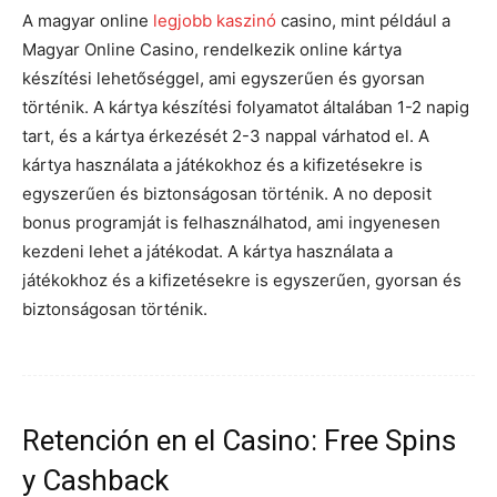
A magyar online
legjobb kaszinó
casino, mint például a
Magyar Online Casino, rendelkezik online kártya
készítési lehetőséggel, ami egyszerűen és gyorsan
történik. A kártya készítési folyamatot általában 1-2 napig
tart, és a kártya érkezését 2-3 nappal várhatod el. A
kártya használata a játékokhoz és a kifizetésekre is
egyszerűen és biztonságosan történik. A no deposit
bonus programját is felhasználhatod, ami ingyenesen
kezdeni lehet a játékodat. A kártya használata a
játékokhoz és a kifizetésekre is egyszerűen, gyorsan és
biztonságosan történik.
Retención en el Casino: Free Spins
y Cashback