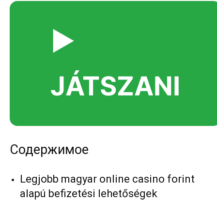
▶️
JÁTSZANI
Содержимое
Legjobb magyar online casino forint
alapú befizetési lehetőségek