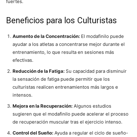
fuertes.
Beneficios para los Culturistas
Aumento de la Concentración:
El modafinilo puede
ayudar a los atletas a concentrarse mejor durante el
entrenamiento, lo que resulta en sesiones más
efectivas.
Reducción de la Fatiga:
Su capacidad para disminuir
la sensación de fatiga puede permitir que los
culturistas realicen entrenamientos más largos e
intensos.
Mejora en la Recuperación:
Algunos estudios
sugieren que el modafinilo puede acelerar el proceso
de recuperación muscular tras el ejercicio intenso.
Control del Sueño:
Ayuda a regular el ciclo de sueño-