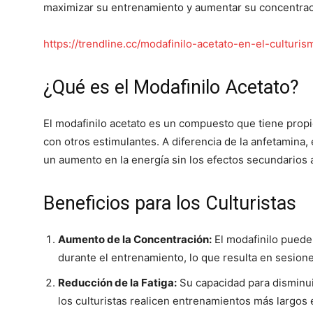
maximizar su entrenamiento y aumentar su concentrac
https://trendline.cc/modafinilo-acetato-en-el-cultur
¿Qué es el Modafinilo Acetato?
El modafinilo acetato es un compuesto que tiene prop
con otros estimulantes. A diferencia de la anfetamina, 
un aumento en la energía sin los efectos secundarios 
Beneficios para los Culturistas
Aumento de la Concentración:
El modafinilo puede 
durante el entrenamiento, lo que resulta en sesion
Reducción de la Fatiga:
Su capacidad para disminui
los culturistas realicen entrenamientos más largos 