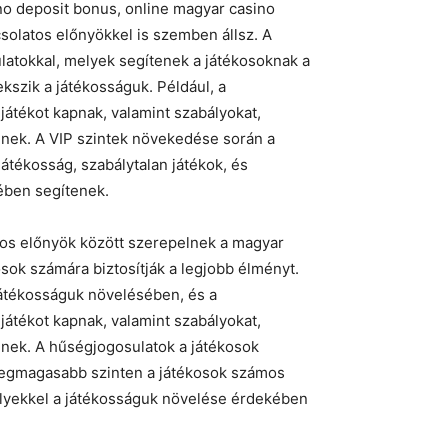
no deposit bonus, online magyar casino
csolatos előnyökkel is szemben állsz. A
atokkal, melyek segítenek a játékosoknak a
kszik a játékosságuk. Például, a
átékot kapnak, valamint szabályokat,
nek. A VIP szintek növekedése során a
átékosság, szabálytalan játékok, és
ében segítenek.
tos előnyök között szerepelnek a magyar
sok számára biztosítják a legjobb élményt.
játékosságuk növelésében, és a
átékot kapnak, valamint szabályokat,
nek. A hűségjogosulatok a játékosok
legmagasabb szinten a játékosok számos
melyekkel a játékosságuk növelése érdekében