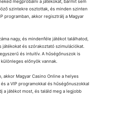
 neked megpróbálni a játékokat, bármit sem
böző szintekre osztottak, és minden szinten
IP programban, akkor regisztrálj a Magyar
áma nagy, és mindenféle játékot találhatod,
s játékokat és szórakoztató szimulációkat.
 egyszerű és intuitív. A hűségőnuszok is
k különleges előnyök vannak.
o, akkor Magyar Casino Online a helyes
t, és a VIP programokkal és hűségőnuszokkal
 a játékot most, és találd meg a legjobb