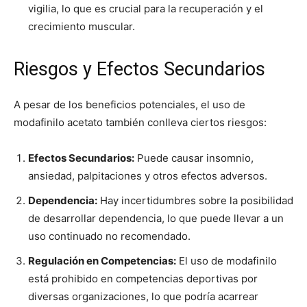
vigilia, lo que es crucial para la recuperación y el
crecimiento muscular.
Riesgos y Efectos Secundarios
A pesar de los beneficios potenciales, el uso de
modafinilo acetato también conlleva ciertos riesgos:
Efectos Secundarios:
Puede causar insomnio,
ansiedad, palpitaciones y otros efectos adversos.
Dependencia:
Hay incertidumbres sobre la posibilidad
de desarrollar dependencia, lo que puede llevar a un
uso continuado no recomendado.
Regulación en Competencias:
El uso de modafinilo
está prohibido en competencias deportivas por
diversas organizaciones, lo que podría acarrear