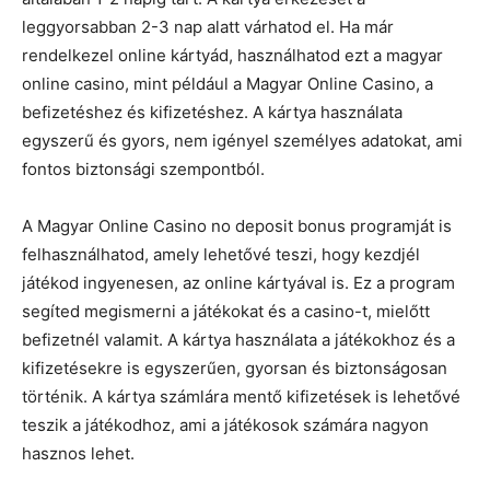
leggyorsabban 2-3 nap alatt várhatod el. Ha már
rendelkezel online kártyád, használhatod ezt a magyar
online casino, mint például a Magyar Online Casino, a
befizetéshez és kifizetéshez. A kártya használata
egyszerű és gyors, nem igényel személyes adatokat, ami
fontos biztonsági szempontból.
A Magyar Online Casino no deposit bonus programját is
felhasználhatod, amely lehetővé teszi, hogy kezdjél
játékod ingyenesen, az online kártyával is. Ez a program
segíted megismerni a játékokat és a casino-t, mielőtt
befizetnél valamit. A kártya használata a játékokhoz és a
kifizetésekre is egyszerűen, gyorsan és biztonságosan
történik. A kártya számlára mentő kifizetések is lehetővé
teszik a játékodhoz, ami a játékosok számára nagyon
hasznos lehet.