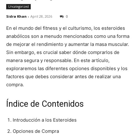
Uncategorized
Sidra Khan
-
April 28, 2026
0
En el mundo del fitness y el culturismo, los esteroides
anabólicos son a menudo mencionados como una forma
de mejorar el rendimiento y aumentar la masa muscular.
Sin embargo, es crucial saber dónde comprarlos de
manera segura y responsable. En este artículo,
exploraremos las diferentes opciones disponibles y los
factores que debes considerar antes de realizar una
compra.
Índice de Contenidos
Introducción a los Esteroides
Opciones de Compra