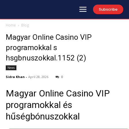
Subscribe
Home
Blog
Magyar Online Casino VIP
programokkal s
hsgbnuszokkal.1152 (2)
News
Sidra Khan
-
April 28, 2026
0
Magyar Online Casino VIP
programokkal és
hűségbónuszokkal