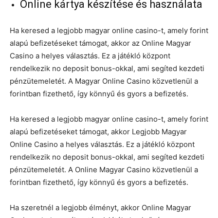
Online kártya készítése és használata
Ha keresed a legjobb magyar online casino-t, amely forint
alapú befizetéseket támogat, akkor az Online Magyar
Casino a helyes választás. Ez a játékló központ
rendelkezik no deposit bonus-okkal, ami segíted kezdeti
pénzütemeletét. A Magyar Online Casino közvetlenül a
forintban fizethető, így könnyű és gyors a befizetés.
Ha keresed a legjobb magyar online casino-t, amely forint
alapú befizetéseket támogat, akkor Legjobb Magyar
Online Casino a helyes választás. Ez a játékló központ
rendelkezik no deposit bonus-okkal, ami segíted kezdeti
pénzütemeletét. A Online Magyar Casino közvetlenül a
forintban fizethető, így könnyű és gyors a befizetés.
Ha szeretnél a legjobb élményt, akkor Online Magyar