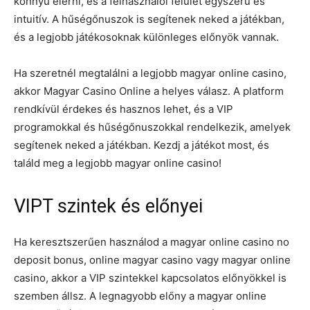
könnyű elérni, és a felhasználói felület egyszerű és
intuitív. A hűségőnuszok is segítenek neked a játékban,
és a legjobb játékosoknak különleges előnyök vannak.
Ha szeretnél megtalálni a legjobb magyar online casino,
akkor Magyar Casino Online a helyes válasz. A platform
rendkívül érdekes és hasznos lehet, és a VIP
programokkal és hűségőnuszokkal rendelkezik, amelyek
segítenek neked a játékban. Kezdj a játékot most, és
találd meg a legjobb magyar online casino!
VIPT szintek és előnyei
Ha keresztszerűen használod a magyar online casino no
deposit bonus, online magyar casino vagy magyar online
casino, akkor a VIP szintekkel kapcsolatos előnyökkel is
szemben állsz. A legnagyobb előny a magyar online