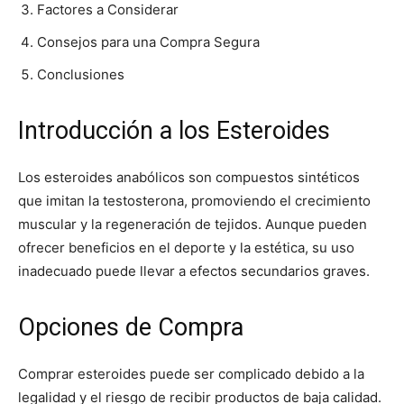
Factores a Considerar
Consejos para una Compra Segura
Conclusiones
Introducción a los Esteroides
Los esteroides anabólicos son compuestos sintéticos
que imitan la testosterona, promoviendo el crecimiento
muscular y la regeneración de tejidos. Aunque pueden
ofrecer beneficios en el deporte y la estética, su uso
inadecuado puede llevar a efectos secundarios graves.
Opciones de Compra
Comprar esteroides puede ser complicado debido a la
legalidad y el riesgo de recibir productos de baja calidad.