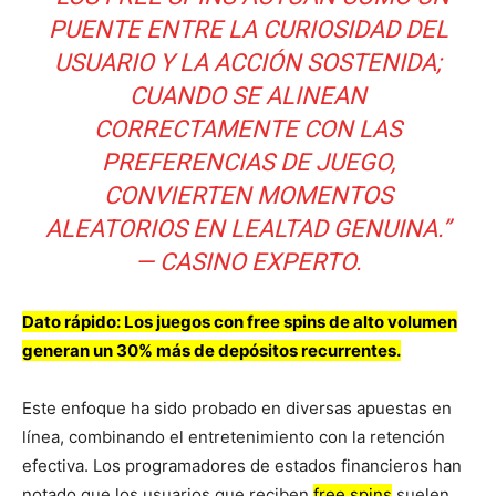
PUENTE ENTRE LA CURIOSIDAD DEL
USUARIO Y LA ACCIÓN SOSTENIDA;
CUANDO SE ALINEAN
CORRECTAMENTE CON LAS
PREFERENCIAS DE JUEGO,
CONVIERTEN MOMENTOS
ALEATORIOS EN LEALTAD GENUINA.”
— CASINO EXPERTO.
Dato rápido: Los juegos con free spins de alto volumen
generan un 30% más de depósitos recurrentes.
Este enfoque ha sido probado en diversas apuestas en
línea, combinando el entretenimiento con la retención
efectiva. Los programadores de estados financieros han
notado que los usuarios que reciben
free spins
suelen