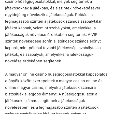
casino hűségjogosulatokkal, melyek segítenek a
játékosoknak a játékban, és a szintek növekedésével
egyidejűleg növekszik a játékosságuk. Például, a
legmagasabb szinten a játékosok számos szabálytalan
játékot kapnak, valamint szabályokat, amelyekkel a
játékosságuk növelése érdekében segítenek. A VIP
szintek növekedése során a játékosok számos előnyt
kapnak, mint például további játékosság, szabálytalan
játékok, és szabályok, amelyekkel a játékosságuk
növelése érdekében segítenek.
A magyar online casino hűségjogosulatokkal kapcsolatos
előnyök között szerepelnek a magyar casino online és
online magyar casino, melyek a játékosok számára
biztosítják a legjobb élményt. A hűségjogosulatok a
játékosok számára segítenek a játékosságuk
növelésében, és a legmagasabb szinten a játékosok
számos szabálytalan játékot kapnak, valamint