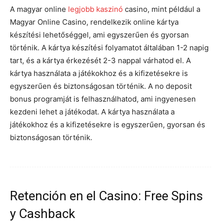
A magyar online
legjobb kaszinó
casino, mint például a
Magyar Online Casino, rendelkezik online kártya
készítési lehetőséggel, ami egyszerűen és gyorsan
történik. A kártya készítési folyamatot általában 1-2 napig
tart, és a kártya érkezését 2-3 nappal várhatod el. A
kártya használata a játékokhoz és a kifizetésekre is
egyszerűen és biztonságosan történik. A no deposit
bonus programját is felhasználhatod, ami ingyenesen
kezdeni lehet a játékodat. A kártya használata a
játékokhoz és a kifizetésekre is egyszerűen, gyorsan és
biztonságosan történik.
Retención en el Casino: Free Spins
y Cashback