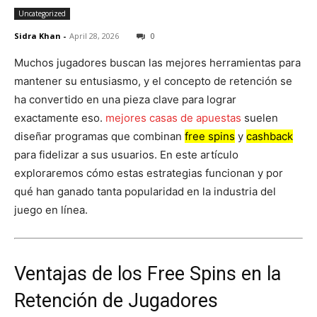
Uncategorized
Sidra Khan
-
April 28, 2026
0
Muchos jugadores buscan las mejores herramientas para
mantener su entusiasmo, y el concepto de retención se
ha convertido en una pieza clave para lograr
exactamente eso.
mejores casas de apuestas
suelen
diseñar programas que combinan
free spins
y
cashback
para fidelizar a sus usuarios. En este artículo
exploraremos cómo estas estrategias funcionan y por
qué han ganado tanta popularidad en la industria del
juego en línea.
Ventajas de los Free Spins en la
Retención de Jugadores