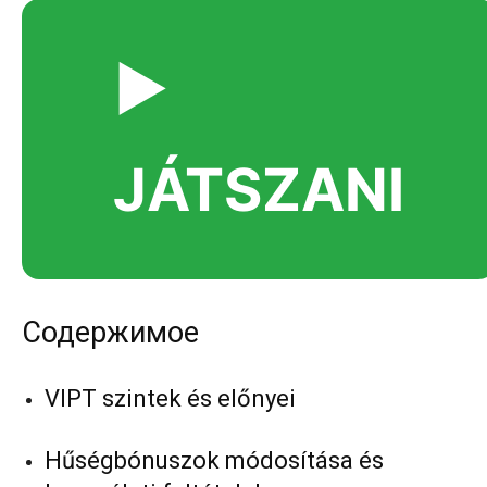
▶️
JÁTSZANI
Содержимое
VIPT szintek és előnyei
Hűségbónuszok módosítása és