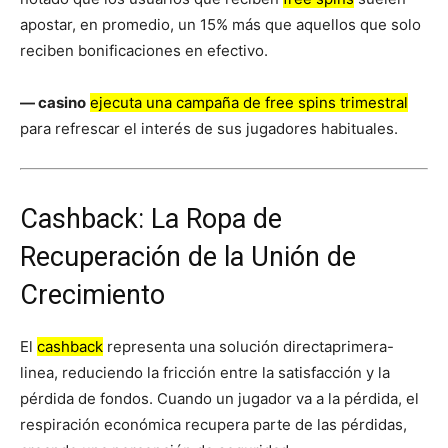
apostar, en promedio, un 15% más que aquellos que solo
reciben bonificaciones en efectivo.
— casino
ejecuta una campaña de free spins trimestral
para refrescar el interés de sus jugadores habituales.
Cashback: La Ropa de
Recuperación de la Unión de
Crecimiento
El
cashback
representa una solución directaprimera-
linea, reduciendo la fricción entre la satisfacción y la
pérdida de fondos. Cuando un jugador va a la pérdida, el
respiración económica recupera parte de las pérdidas,