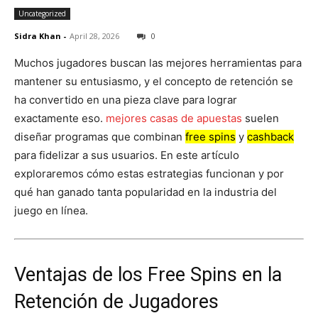
Uncategorized
Sidra Khan
-
April 28, 2026
0
Muchos jugadores buscan las mejores herramientas para
mantener su entusiasmo, y el concepto de retención se
ha convertido en una pieza clave para lograr
exactamente eso.
mejores casas de apuestas
suelen
diseñar programas que combinan
free spins
y
cashback
para fidelizar a sus usuarios. En este artículo
exploraremos cómo estas estrategias funcionan y por
qué han ganado tanta popularidad en la industria del
juego en línea.
Ventajas de los Free Spins en la
Retención de Jugadores