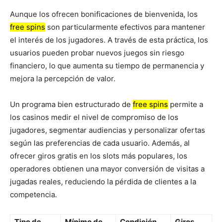
Aunque los ofrecen bonificaciones de bienvenida, los
free spins
son particularmente efectivos para mantener
el interés de los jugadores. A través de esta práctica, los
usuarios pueden probar nuevos juegos sin riesgo
financiero, lo que aumenta su tiempo de permanencia y
mejora la percepción de valor.
Un programa bien estructurado de
free spins
permite a
los casinos medir el nivel de compromiso de los
jugadores, segmentar audiencias y personalizar ofertas
según las preferencias de cada usuario. Además, al
ofrecer giros gratis en los slots más populares, los
operadores obtienen una mayor conversión de visitas a
jugadas reales, reduciendo la pérdida de clientes a la
competencia.
Tipo de
Mínimo de
Condición
Giros