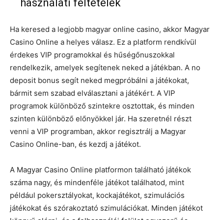
használati feltételek
Ha keresed a legjobb magyar online casino, akkor Magyar
Casino Online a helyes válasz. Ez a platform rendkívül
érdekes VIP programokkal és hűségőnuszokkal
rendelkezik, amelyek segítenek neked a játékban. A no
deposit bonus segít neked megpróbálni a játékokat,
bármit sem szabad elválasztani a játékért. A VIP
programok különböző szintekre osztottak, és minden
szinten különböző előnyökkel jár. Ha szeretnél részt
venni a VIP programban, akkor regisztrálj a Magyar
Casino Online-ban, és kezdj a játékot.
A Magyar Casino Online platformon található játékok
száma nagy, és mindenféle játékot találhatod, mint
például pokersztályokat, kockajátékot, szimulációs
játékokat és szórakoztató szimulációkat. Minden játékot