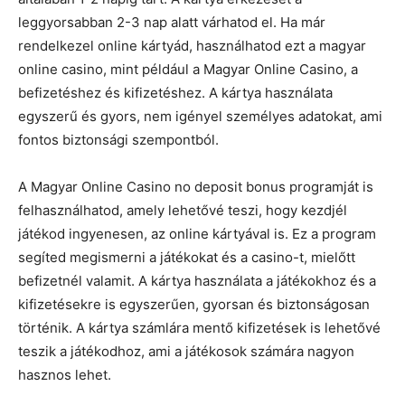
leggyorsabban 2-3 nap alatt várhatod el. Ha már
rendelkezel online kártyád, használhatod ezt a magyar
online casino, mint például a Magyar Online Casino, a
befizetéshez és kifizetéshez. A kártya használata
egyszerű és gyors, nem igényel személyes adatokat, ami
fontos biztonsági szempontból.
A Magyar Online Casino no deposit bonus programját is
felhasználhatod, amely lehetővé teszi, hogy kezdjél
játékod ingyenesen, az online kártyával is. Ez a program
segíted megismerni a játékokat és a casino-t, mielőtt
befizetnél valamit. A kártya használata a játékokhoz és a
kifizetésekre is egyszerűen, gyorsan és biztonságosan
történik. A kártya számlára mentő kifizetések is lehetővé
teszik a játékodhoz, ami a játékosok számára nagyon
hasznos lehet.