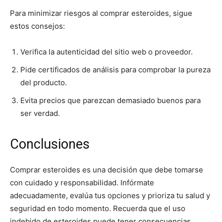
Para minimizar riesgos al comprar esteroides, sigue
estos consejos:
Verifica la autenticidad del sitio web o proveedor.
Pide certificados de análisis para comprobar la pureza
del producto.
Evita precios que parezcan demasiado buenos para
ser verdad.
Conclusiones
Comprar esteroides es una decisión que debe tomarse
con cuidado y responsabilidad. Infórmate
adecuadamente, evalúa tus opciones y prioriza tu salud y
seguridad en todo momento. Recuerda que el uso
indebido de esteroides puede tener consecuencias