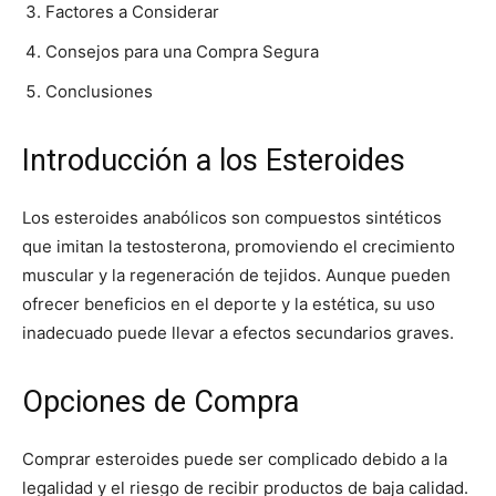
Factores a Considerar
Consejos para una Compra Segura
Conclusiones
Introducción a los Esteroides
Los esteroides anabólicos son compuestos sintéticos
que imitan la testosterona, promoviendo el crecimiento
muscular y la regeneración de tejidos. Aunque pueden
ofrecer beneficios en el deporte y la estética, su uso
inadecuado puede llevar a efectos secundarios graves.
Opciones de Compra
Comprar esteroides puede ser complicado debido a la
legalidad y el riesgo de recibir productos de baja calidad.