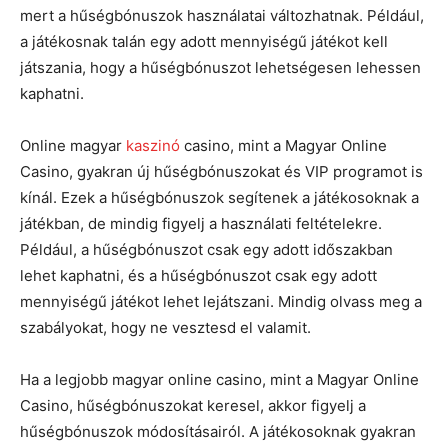
mert a hűségbónuszok használatai változhatnak. Például,
a játékosnak talán egy adott mennyiségű játékot kell
játszania, hogy a hűségbónuszot lehetségesen lehessen
kaphatni.
Online magyar
kaszinó
casino, mint a Magyar Online
Casino, gyakran új hűségbónuszokat és VIP programot is
kínál. Ezek a hűségbónuszok segítenek a játékosoknak a
játékban, de mindig figyelj a használati feltételekre.
Például, a hűségbónuszot csak egy adott időszakban
lehet kaphatni, és a hűségbónuszot csak egy adott
mennyiségű játékot lehet lejátszani. Mindig olvass meg a
szabályokat, hogy ne vesztesd el valamit.
Ha a legjobb magyar online casino, mint a Magyar Online
Casino, hűségbónuszokat keresel, akkor figyelj a
hűségbónuszok módosításairól. A játékosoknak gyakran