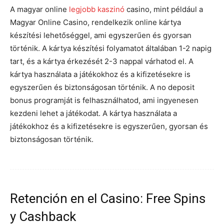
A magyar online
legjobb kaszinó
casino, mint például a
Magyar Online Casino, rendelkezik online kártya
készítési lehetőséggel, ami egyszerűen és gyorsan
történik. A kártya készítési folyamatot általában 1-2 napig
tart, és a kártya érkezését 2-3 nappal várhatod el. A
kártya használata a játékokhoz és a kifizetésekre is
egyszerűen és biztonságosan történik. A no deposit
bonus programját is felhasználhatod, ami ingyenesen
kezdeni lehet a játékodat. A kártya használata a
játékokhoz és a kifizetésekre is egyszerűen, gyorsan és
biztonságosan történik.
Retención en el Casino: Free Spins
y Cashback