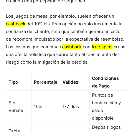
creando una percepción de seguridad.
Los juegos de mesa, por ejemplo, suelen ofrecer un
cashback
del 10% bis. Esta opción no solo incrementa la
confianza del cliente, sino que también genera un ciclo
de recompra impulsado por la expectativa de reembolso.
Los casinos que combinan
cashback
con
free spins
crean
una oferta holística que cubre tanto el crecimiento del
riesgo como la mitigación de la pérdida.
Condiciones
Tipo
Porcentaje
Validez
de Pago
Puntos de
Slot
bonificación y
10%
1-7 días
Rebate
saldo
disponible
Deposit logos
Table