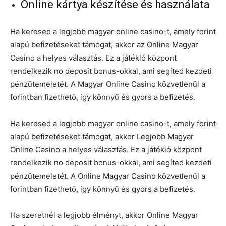
Online kártya készítése és használata
Ha keresed a legjobb magyar online casino-t, amely forint
alapú befizetéseket támogat, akkor az Online Magyar
Casino a helyes választás. Ez a játékló központ
rendelkezik no deposit bonus-okkal, ami segíted kezdeti
pénzütemeletét. A Magyar Online Casino közvetlenül a
forintban fizethető, így könnyű és gyors a befizetés.
Ha keresed a legjobb magyar online casino-t, amely forint
alapú befizetéseket támogat, akkor Legjobb Magyar
Online Casino a helyes választás. Ez a játékló központ
rendelkezik no deposit bonus-okkal, ami segíted kezdeti
pénzütemeletét. A Online Magyar Casino közvetlenül a
forintban fizethető, így könnyű és gyors a befizetés.
Ha szeretnél a legjobb élményt, akkor Online Magyar