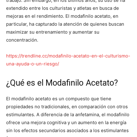
trabajo. Sin embargo, en los últimos años, su uso se ha
extendido entre los culturistas y atletas en busca de
mejoras en el rendimiento. El modafinilo acetato, en
particular, ha capturado la atención de quienes buscan
maximizar su entrenamiento y aumentar su
concentración.
https://trendline.cc/modafinilo-acetato-en-el-culturismo-
una-ayuda-o-un-riesgo/
¿Qué es el Modafinilo Acetato?
El modafinilo acetato es un compuesto que tiene
propiedades no tradicionales, en comparación con otros
estimulantes. A diferencia de la anfetamina, el modafinilo
ofrece una mejora cognitiva y un aumento en la energía
sin los efectos secundarios asociados a los estimulantes