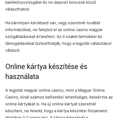
bankkönyvvizsgálat és no deposit bonusok közül
választhatod.
Ha bármilyen kérdésed van, vagy szeretnél további
információkat, ne felejtsd el az online casino magyar
szolgáltatásokat értesíteni. Az ő szakértelmükkel és
támogatásukkal biztosíthatják, hogy a legjobb választásot
válaszd.
Online kártya készítése és
használata
A legjobb magyar online casino, mint a Magyar Online
Casino, kínál számos befizetési lehetőséget, beleértve az
online kártyákat is. Ha új online kártyát szeretnél
készíteni, ne feledd, hogy a kártya készítési folyamatot
általában 1-2 napig tart. A kártya érkezését a