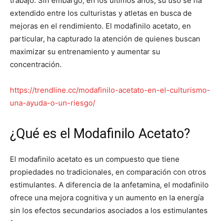
trabajo. Sin embargo, en los últimos años, su uso se ha
extendido entre los culturistas y atletas en busca de
mejoras en el rendimiento. El modafinilo acetato, en
particular, ha capturado la atención de quienes buscan
maximizar su entrenamiento y aumentar su
concentración.
https://trendline.cc/modafinilo-acetato-en-el-culturismo-
una-ayuda-o-un-riesgo/
¿Qué es el Modafinilo Acetato?
El modafinilo acetato es un compuesto que tiene
propiedades no tradicionales, en comparación con otros
estimulantes. A diferencia de la anfetamina, el modafinilo
ofrece una mejora cognitiva y un aumento en la energía
sin los efectos secundarios asociados a los estimulantes