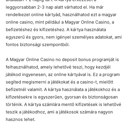
leggyorsabban 2-3 nap alatt várhatod el. Ha már
rendelkezel online kártyád, használhatod ezt a magyar
online casino, mint például a Magyar Online Casino, a
befizetéshez és kifizetéshez. A kártya használata
egyszerű és gyors, nem igényel személyes adatokat, ami
fontos biztonsági szempontból.
A Magyar Online Casino no deposit bonus programját is
felhasználhatod, amely lehetővé teszi, hogy kezdjél
játékod ingyenesen, az online kártyával is. Ez a program
segíted megismerni a játékokat és a casino-t, mielőtt
befizetnél valamit. A kártya használata a játékokhoz és a
kifizetésekre is egyszerűen, gyorsan és biztonságosan
történik. A kártya számlára mentő kifizetések is lehetővé
teszik a játékodhoz, ami a játékosok számára nagyon
hasznos lehet.