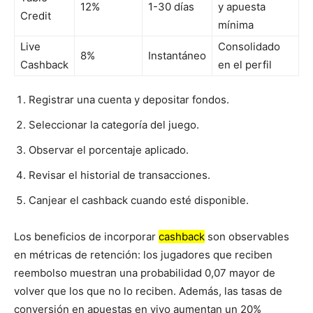
12%
1-30 días
y apuesta
Credit
mínima
Live
Consolidado
8%
Instantáneo
Cashback
en el perfil
Registrar una cuenta y depositar fondos.
Seleccionar la categoría del juego.
Observar el porcentaje aplicado.
Revisar el historial de transacciones.
Canjear el cashback cuando esté disponible.
Los beneficios de incorporar
cashback
son observables
en métricas de retención: los jugadores que reciben
reembolso muestran una probabilidad 0,07 mayor de
volver que los que no lo reciben. Además, las tasas de
conversión en apuestas en vivo aumentan un 20%