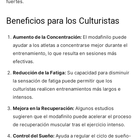
fuertes.
Beneficios para los Culturistas
Aumento de la Concentración:
El modafinilo puede
ayudar a los atletas a concentrarse mejor durante el
entrenamiento, lo que resulta en sesiones más
efectivas.
Reducción de la Fatiga:
Su capacidad para disminuir
la sensación de fatiga puede permitir que los
culturistas realicen entrenamientos más largos e
intensos.
Mejora en la Recuperación:
Algunos estudios
sugieren que el modafinilo puede acelerar el proceso
de recuperación muscular tras el ejercicio intenso.
Control del Sueño:
Ayuda a regular el ciclo de sueño-