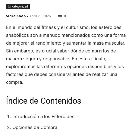
Uncategorized
Sidra Khan
-
April 28, 2026
0
En el mundo del fitness y el culturismo, los esteroides
anabólicos son a menudo mencionados como una forma
de mejorar el rendimiento y aumentar la masa muscular.
Sin embargo, es crucial saber dónde comprarlos de
manera segura y responsable. En este artículo,
exploraremos las diferentes opciones disponibles y los
factores que debes considerar antes de realizar una
compra.
Índice de Contenidos
Introducción a los Esteroides
Opciones de Compra