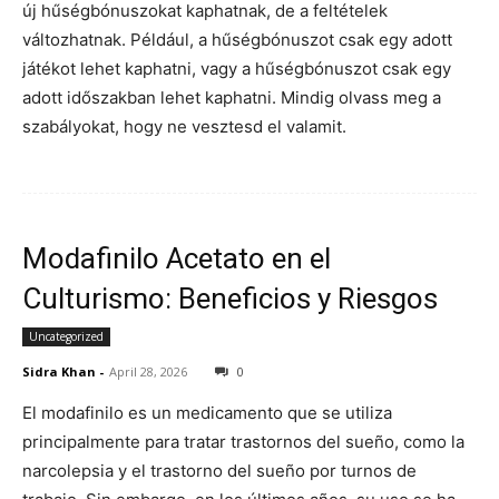
új hűségbónuszokat kaphatnak, de a feltételek
változhatnak. Például, a hűségbónuszot csak egy adott
játékot lehet kaphatni, vagy a hűségbónuszot csak egy
adott időszakban lehet kaphatni. Mindig olvass meg a
szabályokat, hogy ne vesztesd el valamit.
Modafinilo Acetato en el
Culturismo: Beneficios y Riesgos
Uncategorized
Sidra Khan
-
April 28, 2026
0
El modafinilo es un medicamento que se utiliza
principalmente para tratar trastornos del sueño, como la
narcolepsia y el trastorno del sueño por turnos de