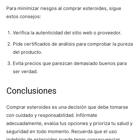
Para minimizar riesgos al comprar esteroides, sigue
estos consejos:
Verifica la autenticidad del sitio web o proveedor.
Pide certificados de análisis para comprobar la pureza
del producto.
Evita precios que parezcan demasiado buenos para
ser verdad.
Conclusiones
Comprar esteroides es una decisión que debe tomarse
con cuidado y responsabilidad. Infórmate
adecuadamente, evalúa tus opciones y prioriza tu salud y
seguridad en todo momento. Recuerda que el uso
indebido de esteroides puede tener consecuencias