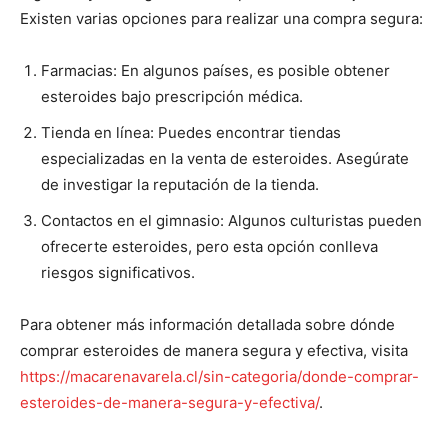
Existen varias opciones para realizar una compra segura:
Farmacias: En algunos países, es posible obtener
esteroides bajo prescripción médica.
Tienda en línea: Puedes encontrar tiendas
especializadas en la venta de esteroides. Asegúrate
de investigar la reputación de la tienda.
Contactos en el gimnasio: Algunos culturistas pueden
ofrecerte esteroides, pero esta opción conlleva
riesgos significativos.
Para obtener más información detallada sobre dónde
comprar esteroides de manera segura y efectiva, visita
https://macarenavarela.cl/sin-categoria/donde-comprar-
esteroides-de-manera-segura-y-efectiva/
.