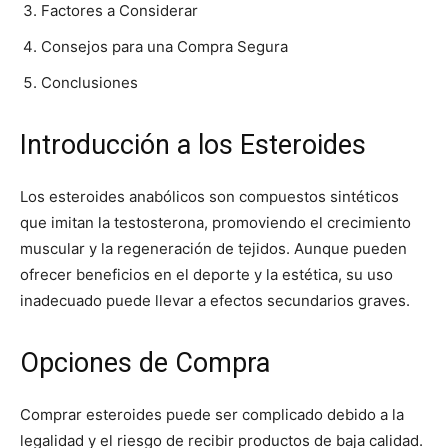
Factores a Considerar
Consejos para una Compra Segura
Conclusiones
Introducción a los Esteroides
Los esteroides anabólicos son compuestos sintéticos
que imitan la testosterona, promoviendo el crecimiento
muscular y la regeneración de tejidos. Aunque pueden
ofrecer beneficios en el deporte y la estética, su uso
inadecuado puede llevar a efectos secundarios graves.
Opciones de Compra
Comprar esteroides puede ser complicado debido a la
legalidad y el riesgo de recibir productos de baja calidad.