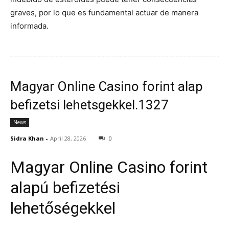
graves, por lo que es fundamental actuar de manera
informada.
Magyar Online Casino forint alap
befizetsi lehetsgekkel.1327
News
Sidra Khan
-
April 28, 2026
0
Magyar Online Casino forint
alapú befizetési
lehetőségekkel