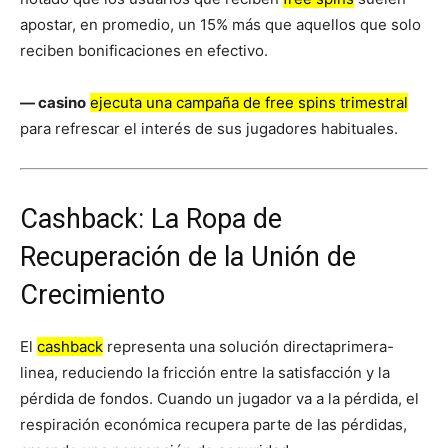
apostar, en promedio, un 15% más que aquellos que solo
reciben bonificaciones en efectivo.
— casino
ejecuta una campaña de free spins trimestral
para refrescar el interés de sus jugadores habituales.
Cashback: La Ropa de
Recuperación de la Unión de
Crecimiento
El
cashback
representa una solución directaprimera-
linea, reduciendo la fricción entre la satisfacción y la
pérdida de fondos. Cuando un jugador va a la pérdida, el
respiración económica recupera parte de las pérdidas,