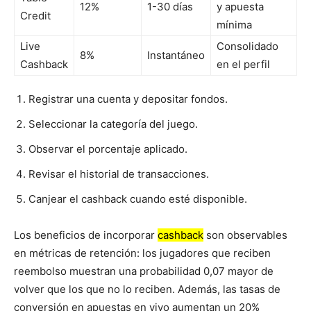
12%
1-30 días
y apuesta
Credit
mínima
Live
Consolidado
8%
Instantáneo
Cashback
en el perfil
Registrar una cuenta y depositar fondos.
Seleccionar la categoría del juego.
Observar el porcentaje aplicado.
Revisar el historial de transacciones.
Canjear el cashback cuando esté disponible.
Los beneficios de incorporar
cashback
son observables
en métricas de retención: los jugadores que reciben
reembolso muestran una probabilidad 0,07 mayor de
volver que los que no lo reciben. Además, las tasas de
conversión en apuestas en vivo aumentan un 20%