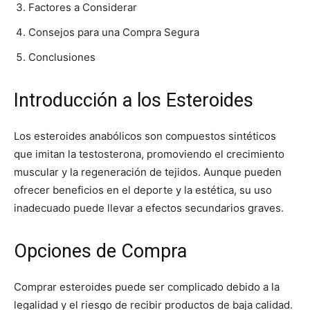
Factores a Considerar
Consejos para una Compra Segura
Conclusiones
Introducción a los Esteroides
Los esteroides anabólicos son compuestos sintéticos
que imitan la testosterona, promoviendo el crecimiento
muscular y la regeneración de tejidos. Aunque pueden
ofrecer beneficios en el deporte y la estética, su uso
inadecuado puede llevar a efectos secundarios graves.
Opciones de Compra
Comprar esteroides puede ser complicado debido a la
legalidad y el riesgo de recibir productos de baja calidad.