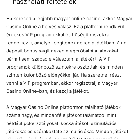
használati feltételek
Ha keresed a legjobb magyar online casino, akkor Magyar
Casino Online a helyes válasz. Ez a platform rendkívül
érdekes VIP programokkal és hűségőnuszokkal
rendelkezik, amelyek segítenek neked a játékban. A no
deposit bonus segít neked megpróbálni a játékokat,
bármit sem szabad elválasztani a játékért. A VIP
programok különböző szintekre osztottak, és minden
szinten különböző előnyökkel jár. Ha szeretnél részt
venni a VIP programban, akkor regisztrálj a Magyar
Casino Online-ban, és kezdj a játékot.
A Magyar Casino Online platformon található játékok
száma nagy, és mindenféle játékot találhatod, mint
például pokersztályokat, kockajátékot, szimulációs
játékokat és szórakoztató szimulációkat. Minden játékot