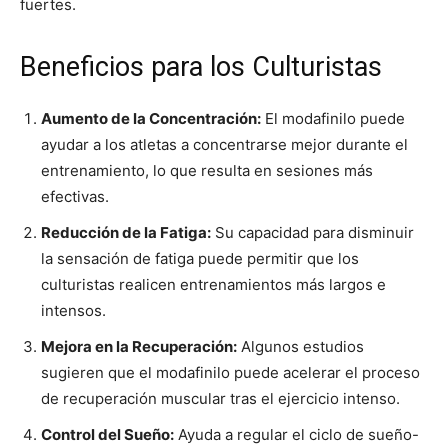
fuertes.
Beneficios para los Culturistas
Aumento de la Concentración:
El modafinilo puede
ayudar a los atletas a concentrarse mejor durante el
entrenamiento, lo que resulta en sesiones más
efectivas.
Reducción de la Fatiga:
Su capacidad para disminuir
la sensación de fatiga puede permitir que los
culturistas realicen entrenamientos más largos e
intensos.
Mejora en la Recuperación:
Algunos estudios
sugieren que el modafinilo puede acelerar el proceso
de recuperación muscular tras el ejercicio intenso.
Control del Sueño:
Ayuda a regular el ciclo de sueño-