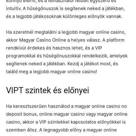
könnyű elérni, és a felhasználói felület egyszerű és
intuitív. A hűségőnuszok is segítenek neked a játékban,
és a legjobb játékosoknak különleges előnyök vannak.
Ha szeretnél megtalálni a legjobb magyar online casino,
akkor Magyar Casino Online a helyes válasz. A platform
rendkívül érdekes és hasznos lehet, és a VIP
programokkal és hűségőnuszokkal rendelkezik, amelyek
segítenek neked a játékban. Kezdj a játékot most, és
találd meg a legjobb magyar online casino!
VIPT szintek és előnyei
Ha keresztszerűen használod a magyar online casino no
deposit bonus, online magyar casino vagy magyar online
casino, akkor a VIP szintekkel kapcsolatos előnyökkel is
szemben állsz. A legnagyobb előny a magyar online