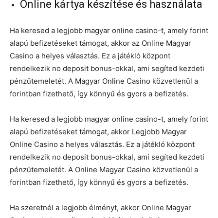
Online kártya készítése és használata
Ha keresed a legjobb magyar online casino-t, amely forint
alapú befizetéseket támogat, akkor az Online Magyar
Casino a helyes választás. Ez a játékló központ
rendelkezik no deposit bonus-okkal, ami segíted kezdeti
pénzütemeletét. A Magyar Online Casino közvetlenül a
forintban fizethető, így könnyű és gyors a befizetés.
Ha keresed a legjobb magyar online casino-t, amely forint
alapú befizetéseket támogat, akkor Legjobb Magyar
Online Casino a helyes választás. Ez a játékló központ
rendelkezik no deposit bonus-okkal, ami segíted kezdeti
pénzütemeletét. A Online Magyar Casino közvetlenül a
forintban fizethető, így könnyű és gyors a befizetés.
Ha szeretnél a legjobb élményt, akkor Online Magyar