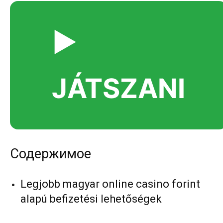
▶️
JÁTSZANI
Содержимое
Legjobb magyar online casino forint
alapú befizetési lehetőségek