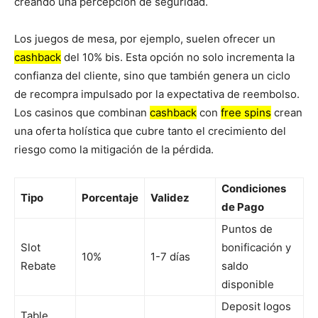
creando una percepción de seguridad.
Los juegos de mesa, por ejemplo, suelen ofrecer un
cashback
del 10% bis. Esta opción no solo incrementa la
confianza del cliente, sino que también genera un ciclo
de recompra impulsado por la expectativa de reembolso.
Los casinos que combinan
cashback
con
free spins
crean
una oferta holística que cubre tanto el crecimiento del
riesgo como la mitigación de la pérdida.
Condiciones
Tipo
Porcentaje
Validez
de Pago
Puntos de
Slot
bonificación y
10%
1-7 días
Rebate
saldo
disponible
Deposit logos
Table