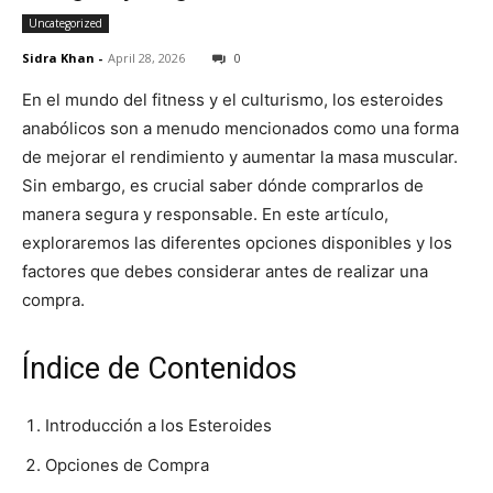
Uncategorized
Sidra Khan
-
April 28, 2026
0
En el mundo del fitness y el culturismo, los esteroides
anabólicos son a menudo mencionados como una forma
de mejorar el rendimiento y aumentar la masa muscular.
Sin embargo, es crucial saber dónde comprarlos de
manera segura y responsable. En este artículo,
exploraremos las diferentes opciones disponibles y los
factores que debes considerar antes de realizar una
compra.
Índice de Contenidos
Introducción a los Esteroides
Opciones de Compra