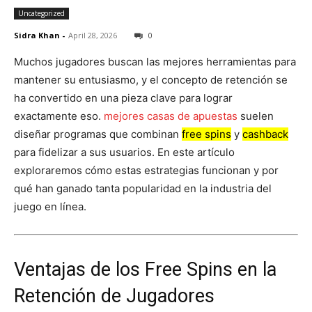
Uncategorized
Sidra Khan
-
April 28, 2026
0
Muchos jugadores buscan las mejores herramientas para
mantener su entusiasmo, y el concepto de retención se
ha convertido en una pieza clave para lograr
exactamente eso.
mejores casas de apuestas
suelen
diseñar programas que combinan
free spins
y
cashback
para fidelizar a sus usuarios. En este artículo
exploraremos cómo estas estrategias funcionan y por
qué han ganado tanta popularidad en la industria del
juego en línea.
Ventajas de los Free Spins en la
Retención de Jugadores