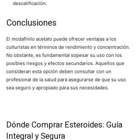
descalificación.
Conclusiones
El modafinilo acetato puede ofrecer ventajas a los
culturistas en términos de rendimiento y concentración.
No obstante, es fundamental sopesar su uso con los
posibles riesgos y efectos secundarios. Aquellos que
consideran esta opción deben consultar con un
profesional de la salud para asegurarse de que su uso
sea seguro y apropiado para sus necesidades.
Dónde Comprar Esteroides: Guía
Integral y Segura