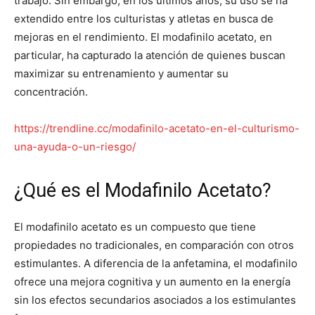
trabajo. Sin embargo, en los últimos años, su uso se ha
extendido entre los culturistas y atletas en busca de
mejoras en el rendimiento. El modafinilo acetato, en
particular, ha capturado la atención de quienes buscan
maximizar su entrenamiento y aumentar su
concentración.
https://trendline.cc/modafinilo-acetato-en-el-culturismo-
una-ayuda-o-un-riesgo/
¿Qué es el Modafinilo Acetato?
El modafinilo acetato es un compuesto que tiene
propiedades no tradicionales, en comparación con otros
estimulantes. A diferencia de la anfetamina, el modafinilo
ofrece una mejora cognitiva y un aumento en la energía
sin los efectos secundarios asociados a los estimulantes