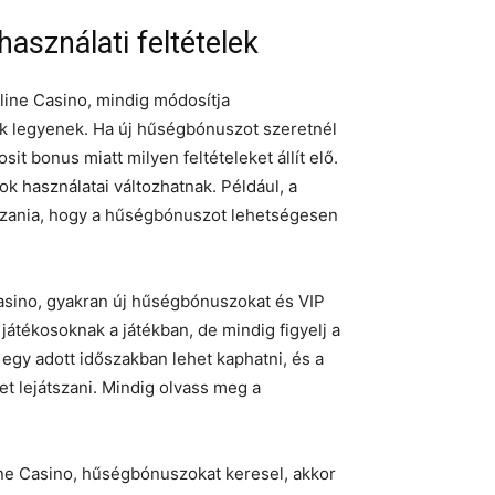
sználati feltételek
line Casino, mindig módosítja
k legyenek. Ha új hűségbónuszot szeretnél
it bonus miatt milyen feltételeket állít elő.
 használatai változhatnak. Például, a
átszania, hogy a hűségbónuszot lehetségesen
asino, gyakran új hűségbónuszokat és VIP
játékosoknak a játékban, de mindig figyelj a
 egy adott időszakban lehet kaphatni, és a
t lejátszani. Mindig olvass meg a
ine Casino, hűségbónuszokat keresel, akkor