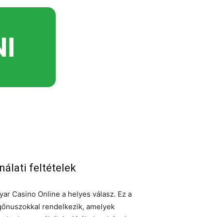
NI
lati feltételek
ar Casino Online a helyes válasz. Ez a
gőnuszokkal rendelkezik, amelyek