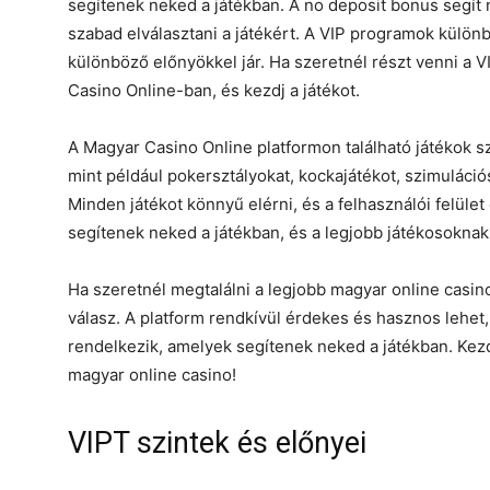
segítenek neked a játékban. A no deposit bonus segít
szabad elválasztani a játékért. A VIP programok külön
különböző előnyökkel jár. Ha szeretnél részt venni a V
Casino Online-ban, és kezdj a játékot.
A Magyar Casino Online platformon található játékok sz
mint például pokersztályokat, kockajátékot, szimuláció
Minden játékot könnyű elérni, és a felhasználói felület
segítenek neked a játékban, és a legjobb játékosokna
Ha szeretnél megtalálni a legjobb magyar online casin
válasz. A platform rendkívül érdekes és hasznos lehe
rendelkezik, amelyek segítenek neked a játékban. Kezdj
magyar online casino!
VIPT szintek és előnyei