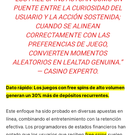
PUENTE ENTRE LA CURIOSIDAD DEL
USUARIO Y LA ACCIÓN SOSTENIDA;
CUANDO SE ALINEAN
CORRECTAMENTE CON LAS
PREFERENCIAS DE JUEGO,
CONVIERTEN MOMENTOS
ALEATORIOS EN LEALTAD GENUINA.”
— CASINO EXPERTO.
Dato rápido: Los juegos con free spins de alto volumen
generan un 30% más de depósitos recurrentes.
Este enfoque ha sido probado en diversas apuestas en
línea, combinando el entretenimiento con la retención
efectiva. Los programadores de estados financieros han
notado que los usuarios que reciben
free spins
suelen