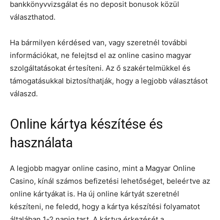
bankkönyvvizsgálat és no deposit bonusok közül
választhatod.
Ha bármilyen kérdésed van, vagy szeretnél további
információkat, ne felejtsd el az online casino magyar
szolgáltatásokat értesíteni. Az ő szakértelmükkel és
támogatásukkal biztosíthatják, hogy a legjobb választásot
válaszd.
Online kártya készítése és
használata
A legjobb magyar online casino, mint a Magyar Online
Casino, kínál számos befizetési lehetőséget, beleértve az
online kártyákat is. Ha új online kártyát szeretnél
készíteni, ne feledd, hogy a kártya készítési folyamatot
általában 1-2 napig tart. A kártya érkezését a