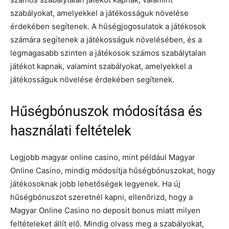
szabályokat, amelyekkel a játékosságuk növelése
érdekében segítenek. A hűségjogosulatok a játékosok
számára segítenek a játékosságuk növelésében, és a
legmagasabb szinten a játékosok számos szabálytalan
játékot kapnak, valamint szabályokat, amelyekkel a
játékosságuk növelése érdekében segítenek.
Hűségbónuszok módosítása és
használati feltételek
Legjobb magyar online casino, mint például Magyar
Online Casino, mindig módosítja hűségbónuszokat, hogy
játékosoknak jobb lehetőségek legyenek. Ha új
hűségbónuszot szeretnél kapni, ellenőrizd, hogy a
Magyar Online Casino no deposit bonus miatt milyen
feltételeket állít elő. Mindig olvass meg a szabályokat,