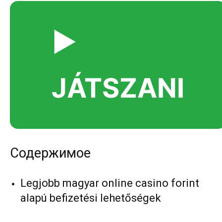
▶️
JÁTSZANI
Содержимое
Legjobb magyar online casino forint
alapú befizetési lehetőségek