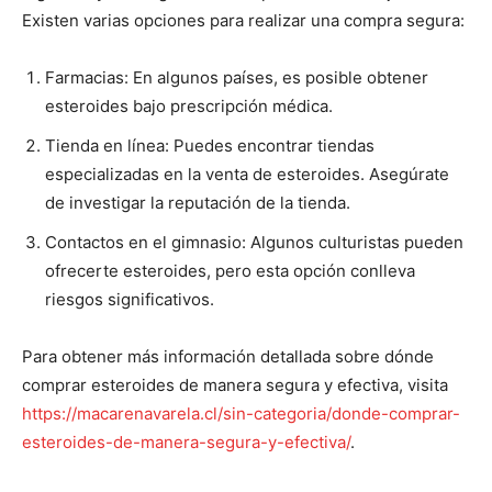
Existen varias opciones para realizar una compra segura:
Farmacias: En algunos países, es posible obtener
esteroides bajo prescripción médica.
Tienda en línea: Puedes encontrar tiendas
especializadas en la venta de esteroides. Asegúrate
de investigar la reputación de la tienda.
Contactos en el gimnasio: Algunos culturistas pueden
ofrecerte esteroides, pero esta opción conlleva
riesgos significativos.
Para obtener más información detallada sobre dónde
comprar esteroides de manera segura y efectiva, visita
https://macarenavarela.cl/sin-categoria/donde-comprar-
esteroides-de-manera-segura-y-efectiva/
.