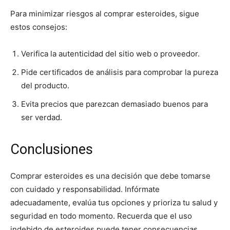
Para minimizar riesgos al comprar esteroides, sigue
estos consejos:
Verifica la autenticidad del sitio web o proveedor.
Pide certificados de análisis para comprobar la pureza
del producto.
Evita precios que parezcan demasiado buenos para
ser verdad.
Conclusiones
Comprar esteroides es una decisión que debe tomarse
con cuidado y responsabilidad. Infórmate
adecuadamente, evalúa tus opciones y prioriza tu salud y
seguridad en todo momento. Recuerda que el uso
indebido de esteroides puede tener consecuencias