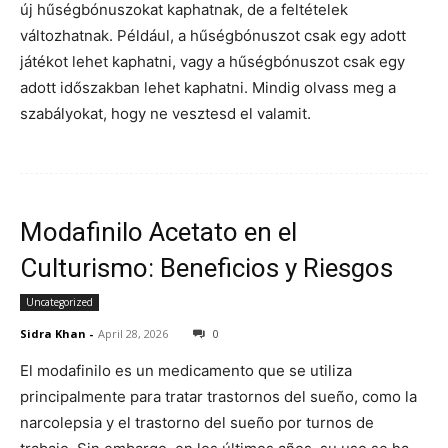
új hűségbónuszokat kaphatnak, de a feltételek
változhatnak. Például, a hűségbónuszot csak egy adott
játékot lehet kaphatni, vagy a hűségbónuszot csak egy
adott időszakban lehet kaphatni. Mindig olvass meg a
szabályokat, hogy ne vesztesd el valamit.
Modafinilo Acetato en el
Culturismo: Beneficios y Riesgos
Uncategorized
Sidra Khan
-
April 28, 2026
0
El modafinilo es un medicamento que se utiliza
principalmente para tratar trastornos del sueño, como la
narcolepsia y el trastorno del sueño por turnos de