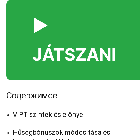
▶️
JÁTSZANI
Содержимое
VIPT szintek és előnyei
Hűségbónuszok módosítása és