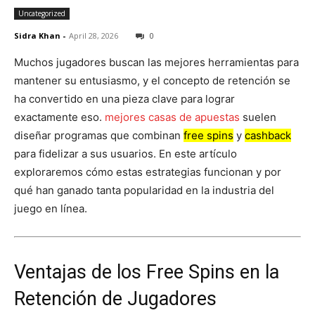
Uncategorized
Sidra Khan
-
April 28, 2026
0
Muchos jugadores buscan las mejores herramientas para
mantener su entusiasmo, y el concepto de retención se
ha convertido en una pieza clave para lograr
exactamente eso.
mejores casas de apuestas
suelen
diseñar programas que combinan
free spins
y
cashback
para fidelizar a sus usuarios. En este artículo
exploraremos cómo estas estrategias funcionan y por
qué han ganado tanta popularidad en la industria del
juego en línea.
Ventajas de los Free Spins en la
Retención de Jugadores