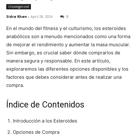
Uncategorized
Sidra Khan
-
April 28, 2026
0
En el mundo del fitness y el culturismo, los esteroides
anabólicos son a menudo mencionados como una forma
de mejorar el rendimiento y aumentar la masa muscular.
Sin embargo, es crucial saber dónde comprarlos de
manera segura y responsable. En este artículo,
exploraremos las diferentes opciones disponibles y los
factores que debes considerar antes de realizar una
compra.
Índice de Contenidos
Introducción a los Esteroides
Opciones de Compra