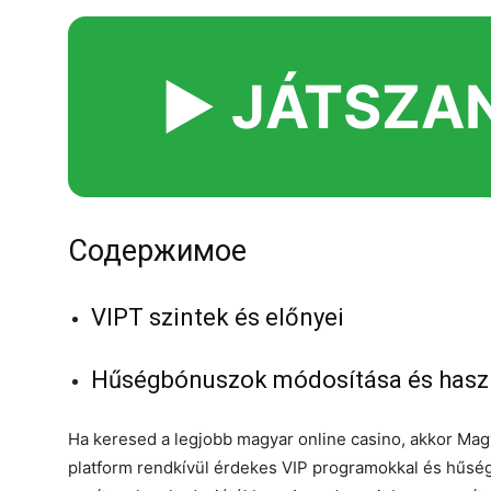
▶️ JÁTSZA
Содержимое
VIPT szintek és előnyei
Hűségbónuszok módosítása és haszná
Ha keresed a legjobb magyar online casino, akkor Magy
platform rendkívül érdekes VIP programokkal és hűsé