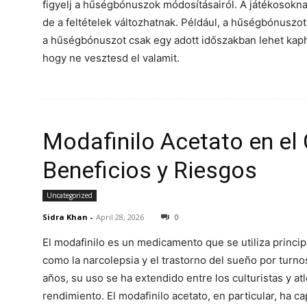
figyelj a hűségbónuszok módosításairól. A játékosokn
de a feltételek változhatnak. Például, a hűségbónuszot
a hűségbónuszot csak egy adott időszakban lehet kaph
hogy ne vesztesd el valamit.
Modafinilo Acetato en el 
Beneficios y Riesgos
Uncategorized
Sidra Khan
-
April 28, 2026
0
El modafinilo es un medicamento que se utiliza princip
como la narcolepsia y el trastorno del sueño por turno
años, su uso se ha extendido entre los culturistas y a
rendimiento. El modafinilo acetato, en particular, ha 