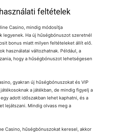
sználati feltételek
line Casino, mindig módosítja
k legyenek. Ha új hűségbónuszot szeretnél
it bonus miatt milyen feltételeket állít elő.
 használatai változhatnak. Például, a
átszania, hogy a hűségbónuszot lehetségesen
asino, gyakran új hűségbónuszokat és VIP
játékosoknak a játékban, de mindig figyelj a
 egy adott időszakban lehet kaphatni, és a
t lejátszani. Mindig olvass meg a
ine Casino, hűségbónuszokat keresel, akkor