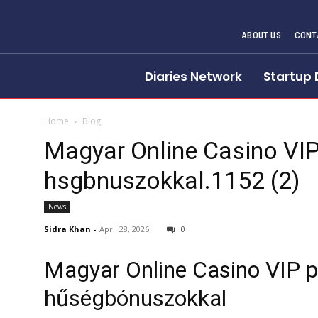
ABOUT US
CONT
Diaries Network
Startup 
Home
Blog
Magyar Online Casino VI
hsgbnuszokkal.1152 (2)
News
Sidra Khan
-
April 28, 2026
0
Magyar Online Casino VIP 
hűségbónuszokkal