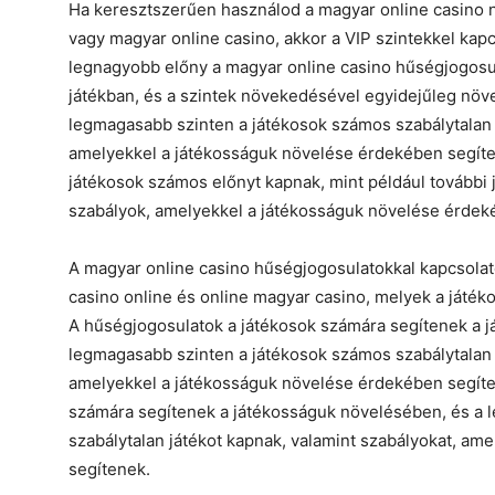
Ha keresztszerűen használod a magyar online casino 
vagy magyar online casino, akkor a VIP szintekkel kap
legnagyobb előny a magyar online casino hűségjogosul
játékban, és a szintek növekedésével egyidejűleg növe
legmagasabb szinten a játékosok számos szabálytalan j
amelyekkel a játékosságuk növelése érdekében segíte
játékosok számos előnyt kapnak, mint például további j
szabályok, amelyekkel a játékosságuk növelése érdek
A magyar online casino hűségjogosulatokkal kapcsola
casino online és online magyar casino, melyek a játéko
A hűségjogosulatok a játékosok számára segítenek a 
legmagasabb szinten a játékosok számos szabálytalan j
amelyekkel a játékosságuk növelése érdekében segíte
számára segítenek a játékosságuk növelésében, és a 
szabálytalan játékot kapnak, valamint szabályokat, a
segítenek.